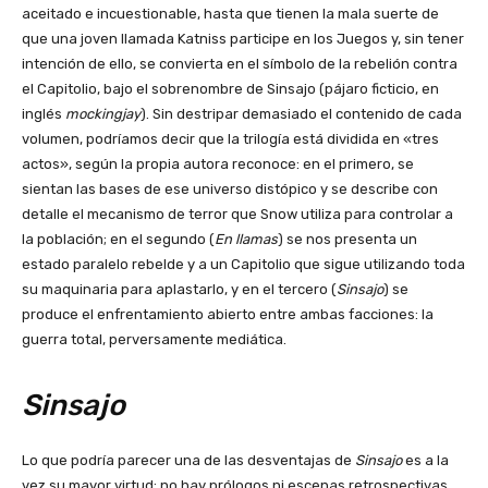
aceitado e incuestionable, hasta que tienen la mala suerte de
que una joven llamada Katniss participe en los Juegos y, sin tener
intención de ello, se convierta en el símbolo de la rebelión contra
el Capitolio, bajo el sobrenombre de Sinsajo (pájaro ficticio, en
inglés
mockingjay
). Sin destripar demasiado el contenido de cada
volumen, podríamos decir que la trilogía está dividida en «tres
actos», según la propia autora reconoce: en el primero, se
sientan las bases de ese universo distópico y se describe con
detalle el mecanismo de terror que Snow utiliza para controlar a
la población; en el segundo (
En llamas
) se nos presenta un
estado paralelo rebelde y a un Capitolio que sigue utilizando toda
su maquinaria para aplastarlo, y en el tercero (
Sinsajo
) se
produce el enfrentamiento abierto entre ambas facciones: la
guerra total, perversamente mediática.
Sinsajo
Lo que podría parecer una de las desventajas de
Sinsajo
es a la
vez su mayor virtud: no hay prólogos ni escenas retrospectivas