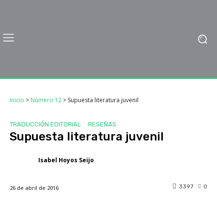
Inicio
>
Número 12
>
Supuesta literatura juvenil
TRADUCCIÓN EDITORIAL
RESEÑAS
Supuesta literatura juvenil
Isabel Hoyos Seijo
3397
0
26 de abril de 2016