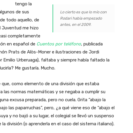
tengo la
algunos de sus
Lo cierto es que lo mío con
Rodari había empezado
de todo aquello, de
antes, en el 2009.
l Juventud me hizo
casi completamente
ción en español de
Cuentos por teléfono
, publicada
ón Prats de Alòs-Moner e ilustraciones de Jordi
r Emilio Urberuaga), faltaba y siempre había faltado la
ucirla? Me gustaría. Mucho.
e que, como elemento de una división que estaba
tra las normas matemáticas y se negaba a cumplir su
guna excusa preparada, pero no cuela. Grita “abajo la
abajo las paparruchas”, pero, ¿a qué viene eso de “abajo el
suya y no bajó a su lugar, el colegial se llevó un suspenso
la división (o aprenderla en el caso del sistema italiano).