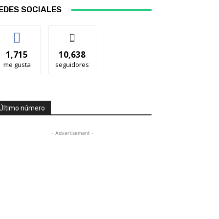
EDES SOCIALES
1,715
10,638
me gusta
seguidores
Último número
- Advertisement -