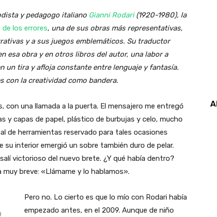
odista y pedagogo italiano
Gianni Rodari
(1920-1980), la
o de los errores
, una de sus obras más representativas,
rrativas y a sus juegos emblemáticos. Su traductor
en esa obra y en otros libros del autor, una labor a
 un tira y afloja constante entre lenguaje y fantasía.
s con la creatividad como bandera.
A
con una llamada a la puerta. El mensajero me entregó
s y capas de papel, plástico de burbujas y celo, mucho
enal de herramientas reservado para tales ocasiones
e su interior emergió un sobre también duro de pelar.
alí victorioso del nuevo brete. ¿Y qué había dentro?
ta muy breve: «Llámame y lo hablamos».
Pero no. Lo cierto es que lo mío con Rodari había
empezado antes, en el 2009. Aunque de niño
)