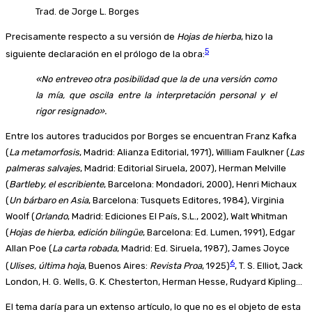
Trad. de Jorge L. Borges
Precisamente respecto a su versión de
Hojas de hierba
, hizo la
5
siguiente declaración en el prólogo de la obra:
«No entreveo otra posibilidad que la de una versión como
la mía, que oscila entre la interpretación personal y el
rigor resignado».
Entre los autores traducidos por Borges se encuentran Franz Kafka
(
La metamorfosis
, Madrid: Alianza Editorial, 1971), William Faulkner (
Las
palmeras salvajes
, Madrid: Editorial Siruela, 2007), Herman Melville
(
Bartleby, el escribiente
, Barcelona: Mondadori, 2000), Henri Michaux
(
Un bárbaro en Asia
, Barcelona: Tusquets Editores, 1984), Virginia
Woolf (
Orlando
, Madrid: Ediciones El País, S.L., 2002), Walt Whitman
(
Hojas de hierba, edición bilingüe
, Barcelona: Ed. Lumen, 1991), Edgar
Allan Poe (
La carta robada
, Madrid: Ed. Siruela, 1987), James Joyce
6
(
Ulises, última hoja
, Buenos Aires:
Revista Proa
, 1925)
, T. S. Elliot, Jack
London, H. G. Wells, G. K. Chesterton, Herman Hesse, Rudyard Kipling…
El tema daría para un extenso artículo, lo que no es el objeto de esta