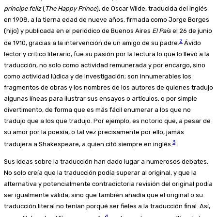
príncipe feliz
(
The Happy Prince
), de Oscar Wilde, traducida del inglés
en 1908, a la tierna edad de nueve años, firmada como Jorge Borges
(hijo) y publicada en el periódico de Buenos Aires
El País
el 26 de junio
2
de 1910, gracias a la intervención de un amigo de su padre.
Ávido
lector y crítico literario, fue su pasión por la lectura lo que lo llevó a la
traducción, no solo como actividad remunerada y por encargo, sino
como actividad lúdica y de investigación; son innumerables los
fragmentos de obras y los nombres de los autores de quienes tradujo
algunas líneas para ilustrar sus ensayos o artículos, o por simple
divertimento, de forma que es más fácil enumerar a los que no
tradujo que a los que tradujo. Por ejemplo, es notorio que, a pesar de
su amor por la poesía, o tal vez precisamente por ello, jamás
3
tradujera a Shakespeare, a quien citó siempre en inglés.
Sus ideas sobre la traducción han dado lugar a numerosos debates.
No solo creía que la traducción podía superar al original, y que la
alternativa y potencialmente contradictoria revisión del original podía
ser igualmente válida, sino que también añadía que el original o su
traducción literal no tenían porqué ser fieles a la traducción final. Así,
4