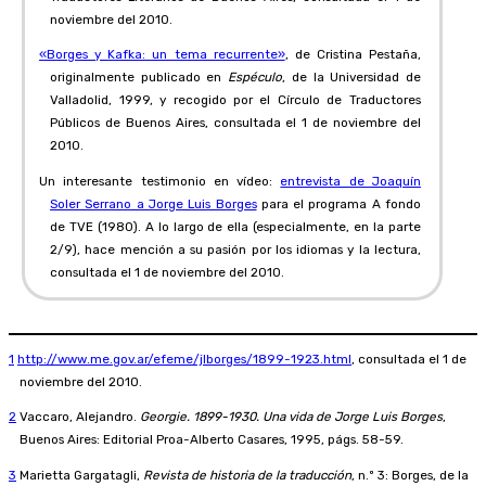
noviembre del 2010.
«Borges y Kafka: un tema recurrente»
, de Cristina Pestaña,
originalmente publicado en
Espéculo
, de la Universidad de
Valladolid, 1999, y recogido por el Círculo de Traductores
Públicos de Buenos Aires, consultada el 1 de noviembre del
2010.
Un interesante testimonio en vídeo:
entrevista de Joaquín
Soler Serrano a Jorge Luis Borges
para el programa A fondo
de TVE (1980). A lo largo de ella (especialmente, en la parte
2/9), hace mención a su pasión por los idiomas y la lectura,
consultada el 1 de noviembre del 2010.
1
http://www.me.gov.ar/efeme/jlborges/1899-1923.html
, consultada el 1 de
noviembre del 2010.
2
Vaccaro, Alejandro.
Georgie. 1899-1930. Una vida de Jorge Luis Borges
,
Buenos Aires: Editorial Proa-Alberto Casares, 1995, págs. 58-59.
3
Marietta Gargatagli,
Revista de historia de la traducción
, n.º 3: Borges, de la