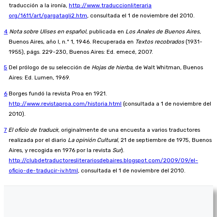
traducción a la ironía,
http://www.traduccionliteraria
org/1611/art/gargatagli2.htm
, consultada el 1 de noviembre del 2010.
4
Nota sobre Ulises en español
, publicada en
Los Anales de Buenos Aires
,
Buenos Aires, año I, n.º 1, 1946. Recuperada en
Textos recobrados
(1931-
1955), págs. 229-230, Buenos Aires: Ed. emecé, 2007.
5
Del prólogo de su selección de
Hojas de hierba
, de Walt Whitman, Buenos
Aires: Ed. Lumen, 1969.
6
Borges fundó la revista Proa en 1921.
http://www.revistaproa.com/historia.html
(consultada a 1 de noviembre del
2010).
7
El oficio de traduci
r, originalmente de una encuesta a varios traductores
realizada por el diario
La opinión Cultural
, 21 de septiembre de 1975, Buenos
Aires, y recogida en 1976 por la revista
Sur
).
http://clubdetraductoresliterariosdebaires.blogspot.com/2009/09/el-
oficio-de-traducir-iv.html
, consultada el 1 de noviembre del 2010.