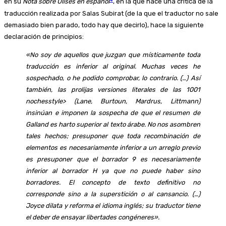
en su
Nota sobre Ulises en español
, en la que hace una crítica de la
traducción realizada por Salas Subirat (de la que el traductor no sale
demasiado bien parado, todo hay que decirlo), hace la siguiente
declaración de principios:
«No soy de aquellos que juzgan que místicamente toda
traducción es inferior al original. Muchas veces he
sospechado, o he podido comprobar, lo contrario. (…) Así
también, las prolijas versiones literales de las 1001
nochesstyle> (Lane, Burtoun, Mardrus, Littmann)
insinúan e imponen la sospecha de que el resumen de
Galland es harto superior al texto árabe. No nos asombren
tales hechos; presuponer que toda recombinación de
elementos es necesariamente inferior a un arreglo previo
es presuponer que el borrador 9 es necesariamente
inferior al borrador H ya que no puede haber sino
borradores. El concepto de texto definitivo no
corresponde sino a la superstición o al cansancio. (…)
Joyce dilata y reforma el idioma inglés; su traductor tiene
el deber de ensayar libertades congéneres».