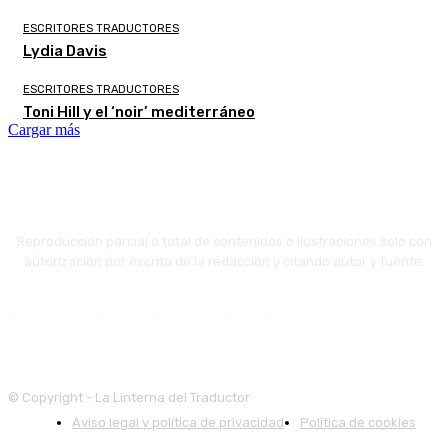
ESCRITORES TRADUCTORES
Lydia Davis
ESCRITORES TRADUCTORES
Toni Hill y el ‘noir’ mediterráneo
Cargar más
Reproducción parcial o total de contenidos o ilustraciones solo con
autorización por escrito de la redacción y citando autor y fuente.
© Copyright - La Linterna del Traductor
Aviso legal y política de privacidad
Política de cookies