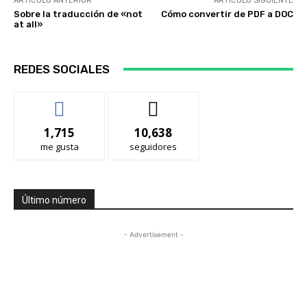
ARTÍCULO ANTERIOR
ARTÍCULO SIGUIENTE
Sobre la traducción de «not
Cómo convertir de PDF a DOC
at all»
REDES SOCIALES
1,715
10,638
me gusta
seguidores
Último número
- Advertisement -