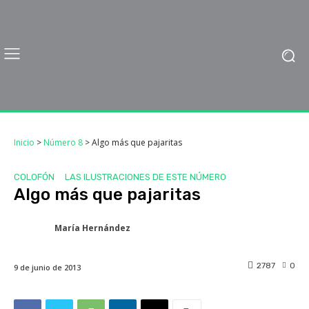
Inicio
>
Número 8
>
Algo más que pajaritas
COLOFÓN
LAS ILUSTRACIONES DE ESTE NÚMERO
Algo más que pajaritas
María Hernández
2787
0
9 de junio de 2013