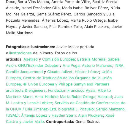
Doce, Berta Vias Mahou, Amelia Pérez de Villar, Beatriz García
Alcalde, Isabel Fernández Cilla, María Isabel Bolívar Pérez, Núria
Molines Galarza, Gema Suárez Pérez, Carlos Gancedo y Julia
Pozuelo Menéndez, Ártemis López, Marta Rubio Ortega, Isabel
Hoyos y Javier Sancho, Pilar Ramírez Tello, Alain Pluckers, Javier
Mallo Martínez.
Fotografías e ilustraciones:
Javier Mallo: portada
e
ilustraciones
del número. Fotos de los
artículos:
Asetrad
y
Comisión Europea
;
Estrella Moreira
;
Sabela
Avión
;
ONU/Eskinder Debebe
y
Ana Puga
;
Asterio Mañanós
;
INRA,
Camille Jacquemond
y
Claude Jolivet
;
Héctor López
;
Unión
Europea
,
Centro de Traducción de los Órganos de la Unión
Europea
,
© Unión Europea y Philippe Samyn and Partners
architects & engineers
;
Fundación Francisco Ayala, Alberto
Martínez Marín, Amal Haddid
;
Marta Rubio Ortega
;
Asetrad
;
Juan
M. Leotta y Lennie Lobker
;
Servicio de Gestión de Conferencias de
la ONUV / Lilia Jiménez-Ertl, biografía J. Pozuelo: Sergio Manzano
(USAL)
;
Ártemis López y Hayden Stern
;
Alain Pluckers
;
Xosé
Castro y Javier Mallo
.
Contraportada:
Gema Suárez.